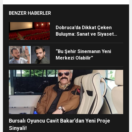
BENZER HABERLER
Dobruca’da Dikkat Çeken
Buluşma: Sanat ve Siyaset
Aynı Masada
“Bu Şehir Sinemanın Yeni
Merkezi Olabilir”
Bursalı Oyuncu Cavit Bakar’dan Yeni Proje
Sinyali!