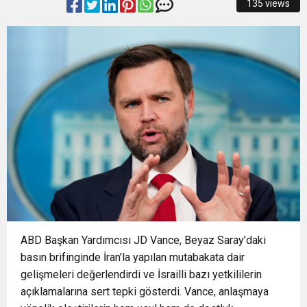
135 views
16:01
MUSTAFA KESER’DEN MÜZİK VE KAHKAHA
Sertifikalarını Aldı
mirasın son bekçileri
15:58
BÜYÜKŞEHİR HARMANCIK’TA DA YOLLARI
DOLU GECE
15:55
FETİH COŞKUSU KELES’E TAŞINDI
YENİLİYOR
15:55
Avrupa Drama Buluşmaları gençleri İzmir’de
17:31
Osmangazi Belediyesi Pazarlardan Aylık 600
Ton Atık Topluyor
ABD Başkan Yardımcısı JD Vance, Beyaz Saray’daki
basın brifinginde İran’la yapılan mutabakata dair
gelişmeleri değerlendirdi ve İsrailli bazı yetkililerin
açıklamalarına sert tepki gösterdi. Vance, anlaşmaya