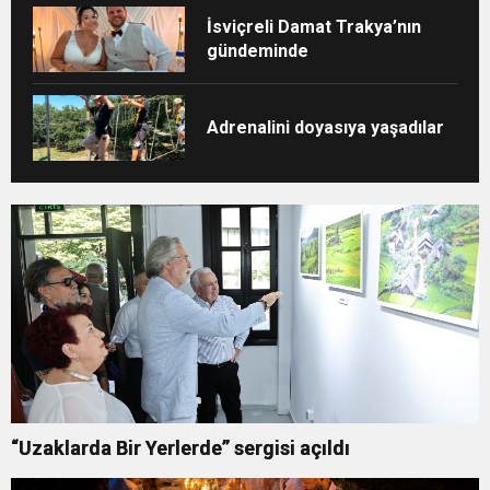
İsviçreli Damat Trakya’nın
gündeminde
Adrenalini doyasıya yaşadılar
“Uzaklarda Bir Yerlerde” sergisi açıldı