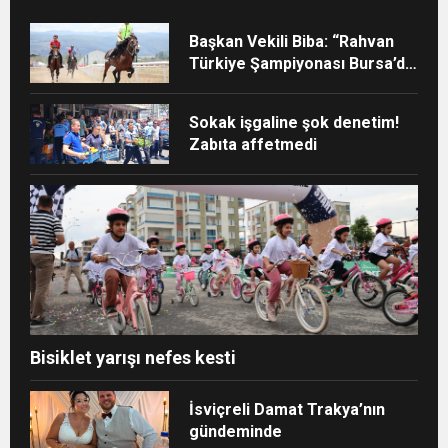
Başkan Vekili Biba: “Rahvan
Türkiye Şampiyonası Bursa’da
yapılmalı”
Sokak işgaline şok denetim!
Zabıta affetmedi
Bisiklet yarışı nefes kesti
İsviçreli Damat Trakya’nın
gündeminde