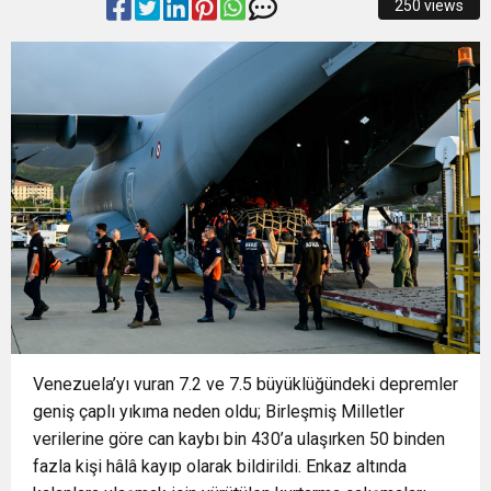
250 views
14:28
Büyükşehir’den sahada “Kırmızı Altın” mesaisi
14:24
BAŞKAN VEKİLİ ŞAHİN BİBA: “BURSA’NIN
14:21
BÜYÜKŞEHİR’DEN AFETLERE HAZIR İKİ YENİ
GELECEĞİNİ BÜTÜNCÜL BİR ANLAYIŞLA
16:33
İLKLERİN FESTİVALİNDE ÇOCUKLAR DA ŞEN
MOBİL ARAÇ
PLANLIYORUZ”
18:55
Başkan Aydın Osmangazi’nin Nabzını Sahada
ŞAKRAK
Tuttu
Venezuela’yı vuran 7.2 ve 7.5 büyüklüğündeki depremler
geniş çaplı yıkıma neden oldu; Birleşmiş Milletler
verilerine göre can kaybı bin 430’a ulaşırken 50 binden
fazla kişi hâlâ kayıp olarak bildirildi. Enkaz altında