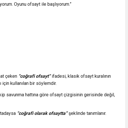
yorum. Oyunu ofsayt ile başlıyorum.”
kat çeken
“coğrafi ofsayt”
ifadesi, klasik ofsayt kuralının
 için kullanılan bir söylemdir.
kip savunma hattına göre ofsayt çizgisinin gerisinde değil,
oktadaysa
“coğrafi olarak ofsaytta”
şeklinde tanımlanır.