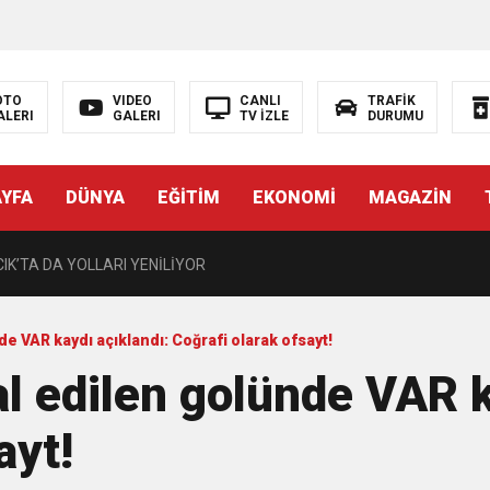
andırılıyor
OTO
VIDEO
CANLI
TRAFİK
ALERI
GALERI
TV İZLE
DURUMU
Yüzücüleri Sertifikalarını Aldı
AYFA
DÜNYA
EĞİTİM
EKONOMİ
MAGAZİN
MÜZİK VE KAHKAHA DOLU GECE
K’TA DA YOLLARI YENİLİYOR
E TAŞINDI
de VAR kaydı açıklandı: Coğrafi olarak ofsayt!
al edilen golünde VAR k
rı gençleri İzmir’de
ayt!
Hayat Kurtaran Müdahale