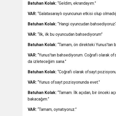
Batuhan Kolak:
“Geldim, ekrandayım.”
VAR:
“Galatasaraylı oyuncunun etkisi olup olmadı
Batuhan Kolak:
“Hangi oyuncudan bahsediyoruz
VAR:
“İlk, ilk bu oyuncudan bahsediyorum”
Batuhan Kolak:
“Tamam, ön direkteki Yunus’tan 
VAR:
“Yunus’tan bahsediyorum. Coğrafi olarak ofsa
da izleteceğim sana.”
Batuhan Kolak:
“Coğrafi olarak ofsayt pozisyon
VAR:
“Yunus ofsayt pozisyonunda evet.”
Batuhan Kolak:
“Tamam. İlk açıdan, bir önceki a
bakacağım.”
VAR:
“Tamam, oynatıyoruz.”