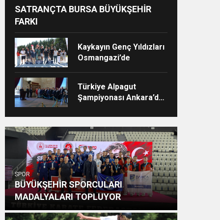
SATRANÇTA BURSA BÜYÜKŞEHİR
FARKI
Kaykayın Genç Yıldızları
Osmangazi’de
Türkiye Alpagut
Şampiyonası Ankara’da
Büyük Coşkuyla
Gerçekleştirildi
SPOR
BÜYÜKŞEHİR SPORCULARI
MADALYALARI TOPLUYOR