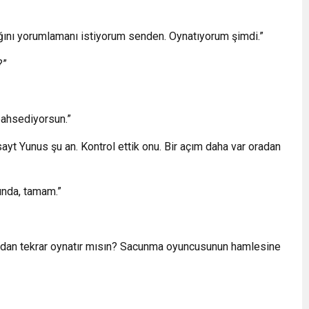
ğını yorumlamanı istiyorum senden. Oynatıyorum şimdi.”
?”
bahsediyorsun.”
yt Yunus şu an. Kontrol ettik onu. Bir açım daha var oradan
unda, tamam.”
çıdan tekrar oynatır mısın? Sacunma oyuncusunun hamlesine