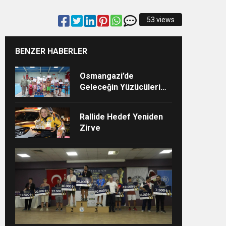
53 views
BENZER HABERLER
Osmangazi’de
Geleceğin Yüzücüleri
Sertifikalarını Aldı
Rallide Hedef Yeniden
Zirve