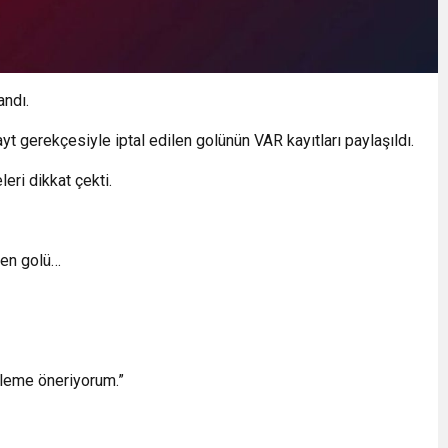
andı.
yt gerekçesiyle iptal edilen golünün VAR kayıtları paylaşıldı.
leri dikkat çekti.
len golü…
celeme öneriyorum.”