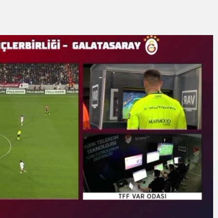
ilyon Euro’luk teknoloji yatırımı
ilçeye ulaştı
ine nefes aldıracak
andırılıyor
Yüzücüleri Sertifikalarını Aldı