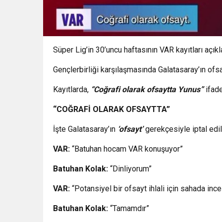
Süper Lig’in 30’uncu haftasının VAR kayıtları açıkl
Gençlerbirliği karşılaşmasında Galatasaray’ın ofsa
Kayıtlarda,
“Coğrafi olarak ofsaytta Yunus”
ifade
“COĞRAFİ OLARAK OFSAYTTA”
İşte Galatasaray’ın
‘ofsayt’
gerekçesiyle iptal edi
VAR:
“Batuhan hocam VAR konuşuyor”
Batuhan Kolak:
“Dinliyorum”
VAR:
“Potansiyel bir ofsayt ihlali için sahada in
Batuhan Kolak:
“Tamamdır”