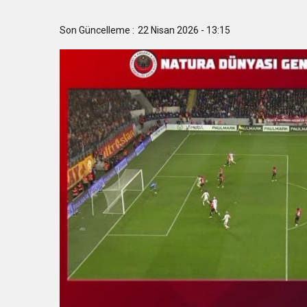
15:48
İzmir İtfaiyesi’ne 13,5 m
Son Güncelleme :
22 Nisan 2026 - 13:15
15:40
İzmir Yurttaş Meclisi 15 
15:37
Onat Tüneli İzmir trafiğ
15:34
Nilüfer’e 7 yeni park kaz
18:51
Osmangazi’de Geleceğin 