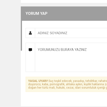
YORUM YAP
YASAL UYARI!
Suç teşkil edecek, yasadışı, tehditkar, rahats
düşürücü, kaba, pornografik, ahlaka aykırı, kişilik haklarına z
doğan her türlü mali, hukuki, cezai, idari sorumluluk içeriği g