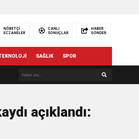
NÖBETÇİ
CANLI
HABER
ECZANELER
SONUÇLAR
GÖNDER
TEKNOLOJİ
SAĞLIK
SPOR
aydı açıklandı: