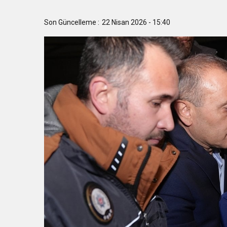
16:23
Rallide Hedef Yeniden 
Son Güncelleme :
22 Nisan 2026 - 15:40
16:05
30 ilçeye 4,6 milyar liral
15:56
BAŞKAN VEKİLİ BİBA: 
15:22
Başkan Şadi Özdemir, Es
14:28
Büyükşehir’den sahada “