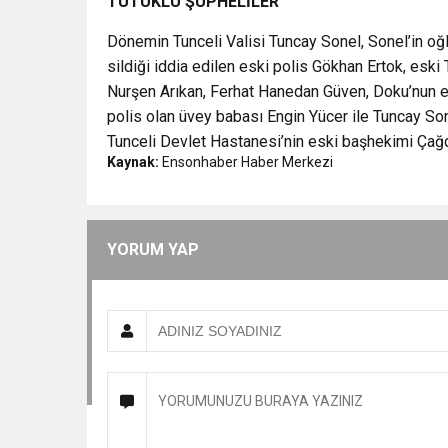
TUTUKLU ŞÜPHELİLER
Dönemin Tunceli Valisi Tuncay Sonel, Sonel’in oğ
sildiği iddia edilen eski polis Gökhan Ertok, eski T
Nurşen Arıkan, Ferhat Hanedan Güven, Doku’nun e
polis olan üvey babası Engin Yücer ile Tuncay So
Tunceli Devlet Hastanesi’nin eski başhekimi Çağ
Kaynak:
Ensonhaber Haber Merkezi
YORUM YAP