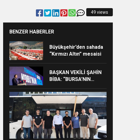
49 views
BENZER HABERLER
Büyükşehir’den sahada
“Kırmızı Altın” mesaisi
BAŞKAN VEKİLİ ŞAHİN
BİBA: “BURSA’NIN
GELECEĞİNİ BÜTÜNCÜL
BİR ANLAYIŞLA
PLANLIYORUZ”