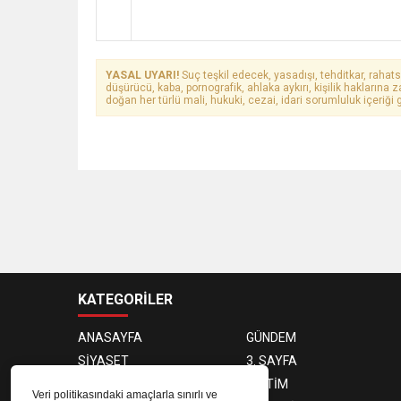
YASAL UYARI!
Suç teşkil edecek, yasadışı, tehditkar, rahats
düşürücü, kaba, pornografik, ahlaka aykırı, kişilik haklarına z
doğan her türlü mali, hukuki, cezai, idari sorumluluk içeriği g
KATEGORİLER
ANASAYFA
GÜNDEM
SİYASET
3. SAYFA
DÜNYA
EĞİTİM
Veri politikasındaki amaçlarla sınırlı ve