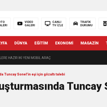
entepeliler’i dinledi
OTO
VIDEO
CANLI
TRAFİK
ALERI
GALERI
TV İZLE
DURUMU
Kırmızı Altın” mesaisi
AYFA
DÜNYA
EĞİTİM
EKONOMİ
MAGAZİN
BİBA: “BURSA’NIN GELECEĞİNİ BÜTÜNCÜL BİR ANLAYIŞLA PLANLIYORU
ERE HAZIR İKİ YENİ MOBİL ARAÇ
DE ÇOCUKLAR DA ŞEN ŞAKRAK
 Tuncay Sonel’in eşi için gözaltı talebi
uşturmasında Tuncay So
emizlendi
NYA’NIN ALTYAPISINA GÜÇLÜ YATIRIM