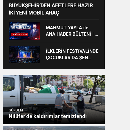
BÜYÜKŞEHİR’DEN AFETLERE HAZIR
İKİ YENİ MOBİL ARAÇ
MAHMUT YAYLA ile
ANA HABER BÜLTENİ | 6
AĞUSTOS’26
İLKLERİN FESTİVALİNDE
ÇOCUKLAR DA ŞEN
ŞAKRAK
GÜNDEM
Nilüfer’de kaldırımlar temizlendi