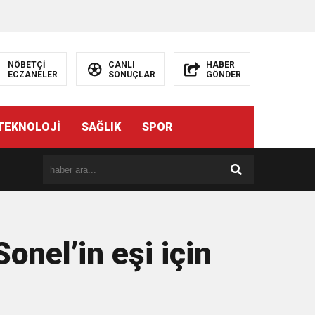
NÖBETÇİ
CANLI
HABER
ECZANELER
SONUÇLAR
GÖNDER
TEKNOLOJİ
SAĞLIK
SPOR
Z”
nel’in eşi için