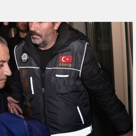
Zirve
ık yatırım İZSU’dan yılın ilk yarısında tarihi altyapı seferberliği
“ŞEHİR HASTANESİ OTOPARKI BU AY HİZMETE AÇILACAK”
entepeliler’i dinledi
Kırmızı Altın” mesaisi