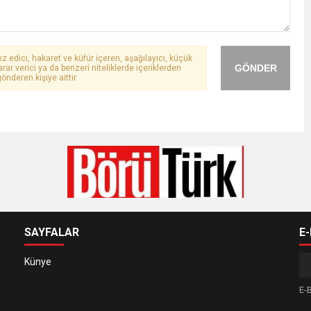
ız edici, hakaret ve küfür içeren, aşağılayıcı, küçük
GÖNDER
arar verici ya da benzeri niteliklerde içeriklerden
önderen kişiye aittir.
SAYFALAR
E
Künye
E-B