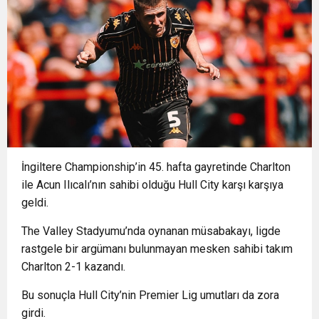
15:48
İzmir İtfaiyesi’ne 13,5 milyon Euro’luk teknoloji
Müdahale
15:40
İzmir Yurttaş Meclisi 15 ilçeye ulaştı
yatırımı
15:37
Onat Tüneli İzmir trafiğine nefes aldıracak
15:34
Nilüfer’e 7 yeni park kazandırılıyor
İngiltere Championship’in 45. hafta gayretinde Charlton
ile Acun Ilıcalı’nın sahibi olduğu Hull City karşı karşıya
18:51
Osmangazi’de Geleceğin Yüzücüleri
geldi.
The Valley Stadyumu’nda oynanan müsabakayı, ligde
Sertifikalarını Aldı
rastgele bir argümanı bulunmayan mesken sahibi takım
Charlton 2-1 kazandı.
Bu sonuçla Hull City’nin Premier Lig umutları da zora
girdi.