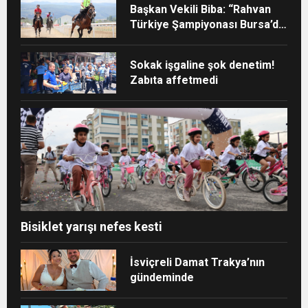
Başkan Vekili Biba: “Rahvan
Türkiye Şampiyonası Bursa’da
yapılmalı”
Sokak işgaline şok denetim!
Zabıta affetmedi
Bisiklet yarışı nefes kesti
İsviçreli Damat Trakya’nın
gündeminde