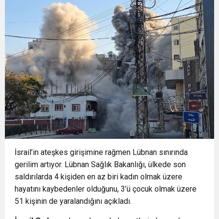
15:22
Başkan Şadi Özdemir, Esentepeliler’i dinledi
OTOPARKI BU AY HİZMETE AÇILACAK”
15:18
İzmir Büyükşehir Belediyesi’nden Zübeyde
15:13
Osmangazi’de Kaldırımlar İşgalden Temizlendi
Hanım Stadı açıklaması: Süreç emin adımlarla
0:37
SATRANÇTA BURSA BÜYÜKŞEHİR FARKI
ilerliyor
16:33
İLKLERİN FESTİVALİNDE ÇOCUKLAR DA ŞEN
İsrail’in ateşkes girişimine rağmen Lübnan sınırında
ŞAKRAK
gerilim artıyor. Lübnan Sağlık Bakanlığı, ülkede son
saldırılarda 4 kişiden en az biri kadın olmak üzere
hayatını kaybedenler olduğunu, 3’ü çocuk olmak üzere
51 kişinin de yaralandığını açıkladı.