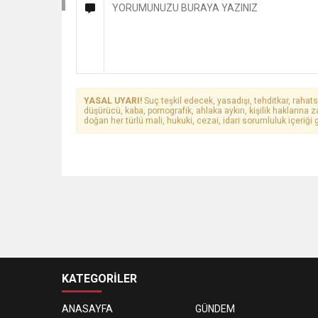
YASAL UYARI!
Suç teşkil edecek, yasadışı, tehditkar, rahats
düşürücü, kaba, pornografik, ahlaka aykırı, kişilik haklarına z
doğan her türlü mali, hukuki, cezai, idari sorumluluk içeriği g
KATEGORİLER
ANASAYFA
GÜNDEM