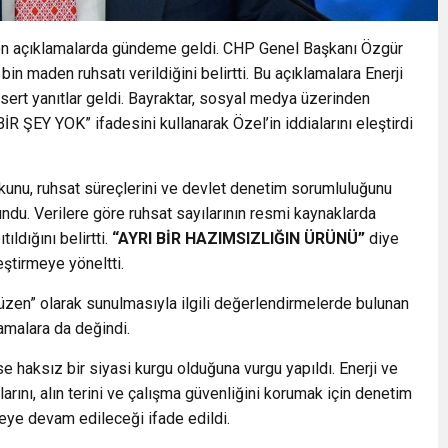
 son açıklamalarda gündeme geldi. CHP Genel Başkanı Özgür
n maden ruhsatı verildiğini belirtti. Bu açıklamalara Enerji
ert yanıtlar geldi.
Bayraktar
, sosyal medya üzerinden
ŞEY YOK” ifadesini kullanarak Özel’in iddialarını eleştirdi
ukunu, ruhsat süreçlerini ve devlet denetim sorumluluğunu
vundu. Verilere göre ruhsat sayılarının
resmi kaynaklarda
ıldığını belirtti.
“AYRI BİR HAZIMSIZLIĞIN ÜRÜNÜ”
diye
eştirmeye yöneltti.
düzen” olarak sunulmasıyla ilgili değerlendirmelerde bulunan
lamalara da değindi.
ise
haksız bir siyasi kurgu
olduğuna vurgu yapıldı. Enerji ve
arını, alın terini ve çalışma güvenliğini korumak için
denetim
eye devam edileceği ifade edildi.