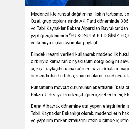
Madencilikte ruhsat dağıtımına ilişkin tartışma,
Özel, grup toplantısında AK Parti döneminde 386 bi
ve Tabi Kaynaklar Bakanı Alparslan Bayraktar’dan s
yaptığı açıklamada “BU KONUDA BİLDİĞİNİZ HİÇBİR 
ve konuya ilişkin ayrıntılar paylaştı.
Elindeki resmi verileri kullanarak madencilik huk
birbiriyle karıştıran bir yaklaşım sergilediğini sa
açıkça paylaşılmasına rağmen bazı iddiaların çarpıt
nitelendirilen bu tablo, savunmalarını kendince el
Ruhsatların
mevcut durumunun
abartılarak “kara 
Bakan, belediyelerin karşıtlığına işaret eden açık
Berat Albayrak dönemine atıf yapan eleştirilerin 
Tabii Kaynaklar Bakanlığı olarak, madencilerin hakl
ve yaptırım mekanizmalarını
etkin biçimde işletm