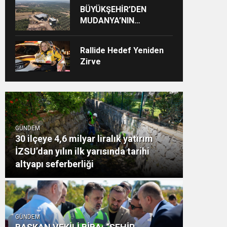
BÜYÜKŞEHİR’DEN
MUDANYA’NIN
ALTYAPISINA GÜÇLÜ
YATIRIM
Rallide Hedef Yeniden
Zirve
GÜNDEM
30 ilçeye 4,6 milyar liralık yatırım
İZSU’dan yılın ilk yarısında tarihi
altyapı seferberliği
GÜNDEM