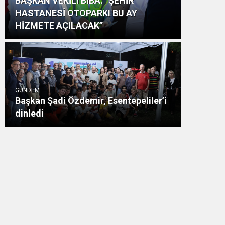
BAŞKAN VEKİLİ BİBA: “ŞEHİR
HASTANESİ OTOPARKI BU AY
HİZMETE AÇILACAK”
GÜNDEM
Başkan Şadi Özdemir, Esentepeliler’i
dinledi