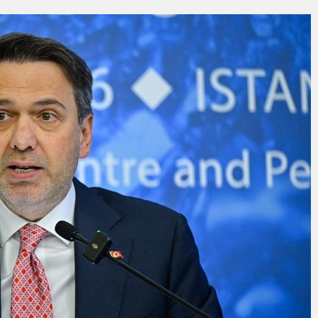
“ŞEHİR HASTANESİ OTOPARKI BU AY HİZMETE AÇILACAK”
entepeliler’i dinledi
yesi’nden Zübeyde Hanım Stadı açıklaması: Süreç emin adımlarla ilerliy
ar İşgalden Temizlendi
KŞEHİR FARKI
DE ÇOCUKLAR DA ŞEN ŞAKRAK