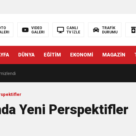
OTO
VIDEO
CANLI
TRAFİK
ALERI
GALERI
TV İZLE
DURUMU
KŞEHİR FARKI
AYFA
DÜNYA
EĞİTİM
EKONOMİ
MAGAZİN
DE ÇOCUKLAR DA ŞEN ŞAKRAK
emizlendi
NYA’NIN ALTYAPISINA GÜÇLÜ YATIRIM
rspektifler
ında Yeni Perspektifler
Zirve
ık yatırım İZSU’dan yılın ilk yarısında tarihi altyapı seferberliği