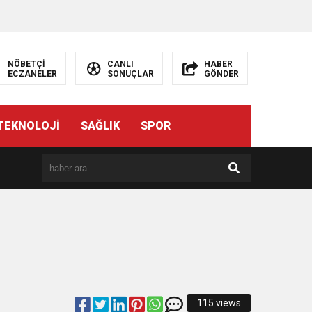
NÖBETÇİ
CANLI
HABER
ECZANELER
SONUÇLAR
GÖNDER
TEKNOLOJİ
SAĞLIK
SPOR
115 views