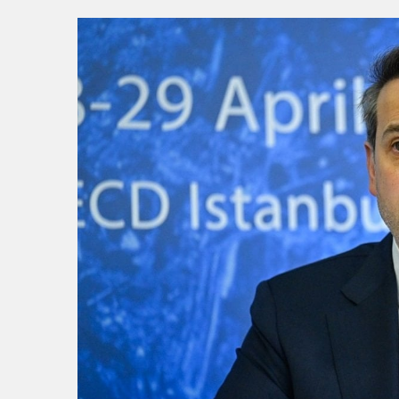
15:56
BAŞKAN VEKİLİ BİBA: 
15:22
Başkan Şadi Özdemir, Es
15:18
İzmir Büyükşehir Beledi
15:13
Osmangazi’de Kaldırıml
0:37
SATRANÇTA BURSA BÜYÜ
16:33
İLKLERİN FESTİVALİN