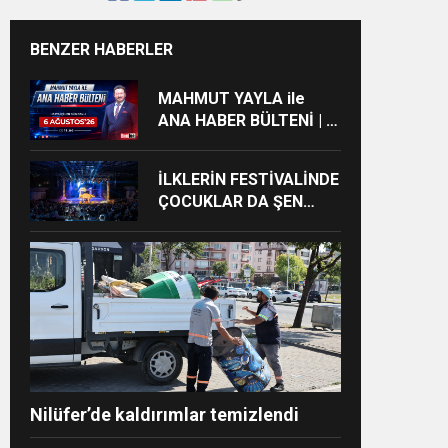
BENZER HABERLER
MAHMUT YAYLA ile
ANA HABER BÜLTENİ | 6
AĞUSTOS’26
or
İLKLERİN FESTİVALİNDE
ÇOCUKLAR DA ŞEN
ŞAKRAK
Nilüfer’de kaldırımlar temizlendi