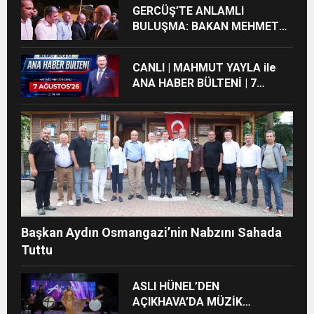
GERCÜŞ’TE ANLAMLI
BULUŞMA: BAKAN MEHMET
ŞİMŞEK’TEN MEMLEKETİNE
YAKIN İLGİ
CANLI | MAHMUT YAYLA ile
ANA HABER BÜLTENİ | 7
AĞUSTOS’26
Başkan Aydın Osmangazi’nin Nabzını Sahada
Tuttu
ASLI HÜNEL’DEN
AÇIKHAVA’DA MÜZİK