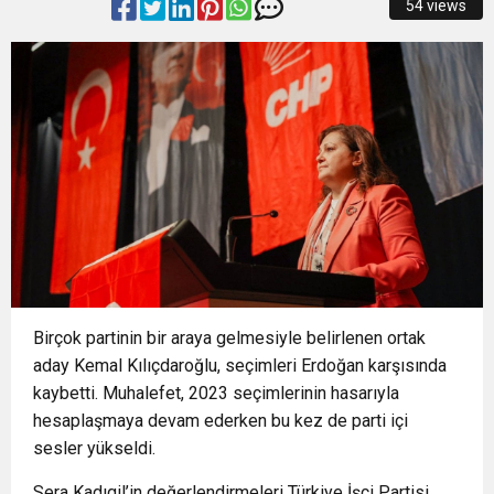
54 views
14:32
BÜYÜKŞEHİR’DEN İNEGÖL’E ULAŞIM HAMLESİ
şampiyonluğa hazırlıyor
14:28
Büyükşehir’den sahada “Kırmızı Altın” mesaisi
14:24
BAŞKAN VEKİLİ ŞAHİN BİBA: “BURSA’NIN
14:21
BÜYÜKŞEHİR’DEN AFETLERE HAZIR İKİ YENİ
GELECEĞİNİ BÜTÜNCÜL BİR ANLAYIŞLA
1:41
GERCÜŞ’TE ANLAMLI BULUŞMA: BAKAN
MOBİL ARAÇ
PLANLIYORUZ”
Birçok partinin bir araya gelmesiyle belirlenen ortak
MEHMET ŞİMŞEK’TEN MEMLEKETİNE YAKIN İLGİ
aday Kemal Kılıçdaroğlu, seçimleri Erdoğan karşısında
kaybetti. Muhalefet, 2023 seçimlerinin hasarıyla
hesaplaşmaya devam ederken bu kez de parti içi
sesler yükseldi.
Sera Kadıgil’in değerlendirmeleri
Türkiye İşçi Partisi