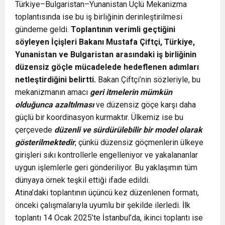
Türkiye–Bulgaristan–Yunanistan Üçlü Mekanizma
toplantısında ise bu iş birliğinin derinleştirilmesi
gündeme geldi.
Toplantının verimli geçtiğini
söyleyen İçişleri Bakanı Mustafa Çiftçi, Türkiye,
Yunanistan ve Bulgaristan arasındaki iş birliğinin
düzensiz göçle mücadelede hedeflenen adımları
netleştirdiğini belirtti.
Bakan Çiftçi’nin sözleriyle, bu
mekanizmanın amacı
geri itmelerin mümkün
olduğunca azaltılması
ve düzensiz göçe karşı daha
güçlü bir koordinasyon kurmaktır.
Ülkemiz
ise bu
çerçevede
düzenli ve sürdürülebilir bir model olarak
gösterilmektedir
, çünkü düzensiz göçmenlerin ülkeye
girişleri sıkı kontrollerle engelleniyor ve yakalananlar
uygun işlemlerle geri gönderiliyor. Bu yaklaşımın tüm
dünyaya örnek teşkil ettiği ifade edildi.
Atina’daki toplantının üçüncü kez düzenlenen formatı,
önceki çalışmalarıyla uyumlu bir şekilde ilerledi. İlk
toplantı 14 Ocak 2025’te İstanbul’da, ikinci toplantı ise