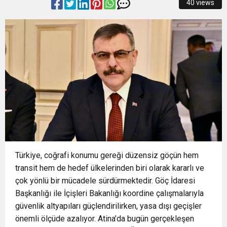
40 views
15:22
Başkan Şadi Özdemir, Esentepeliler’i dinledi
OTOPARKI BU AY HİZMETE AÇILACAK”
15:18
İzmir Büyükşehir Belediyesi’nden Zübeyde
15:13
Osmangazi’de Kaldırımlar İşgalden Temizlendi
Hanım Stadı açıklaması: Süreç emin adımlarla
0:37
SATRANÇTA BURSA BÜYÜKŞEHİR FARKI
ilerliyor
16:33
İLKLERİN FESTİVALİNDE ÇOCUKLAR DA ŞEN
Türkiye, coğrafi konumu gereği düzensiz göçün hem
ŞAKRAK
transit hem de hedef ülkelerinden biri olarak kararlı ve
çok yönlü bir mücadele sürdürmektedir. Göç İdaresi
Başkanlığı ile İçişleri Bakanlığı koordine çalışmalarıyla
güvenlik altyapıları güçlendirilirken, yasa dışı geçişler
önemli ölçüde azalıyor. Atina’da bugün gerçekleşen