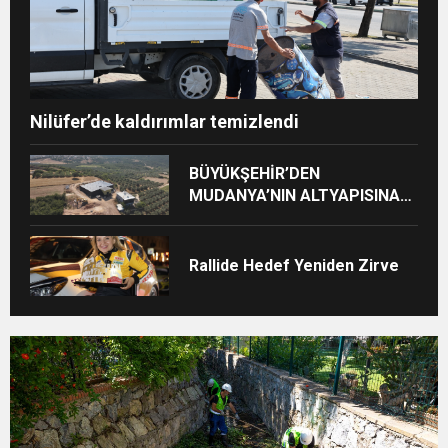
Nilüfer’de kaldırımlar temizlendi
BÜYÜKŞEHİR’DEN
MUDANYA’NIN ALTYAPISINA
GÜÇLÜ YATIRIM
Rallide Hedef Yeniden Zirve