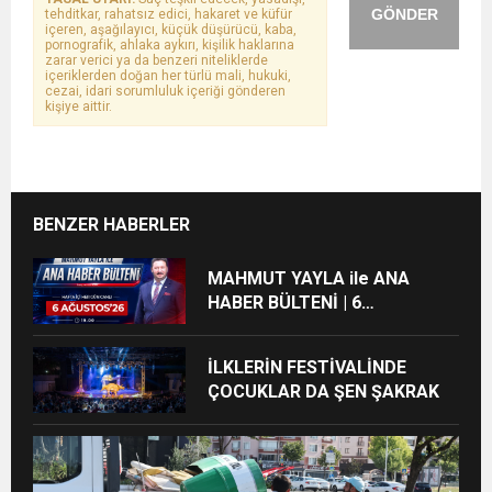
GÖNDER
tehditkar, rahatsız edici, hakaret ve küfür
içeren, aşağılayıcı, küçük düşürücü, kaba,
pornografik, ahlaka aykırı, kişilik haklarına
zarar verici ya da benzeri niteliklerde
içeriklerden doğan her türlü mali, hukuki,
cezai, idari sorumluluk içeriği gönderen
kişiye aittir.
BENZER HABERLER
MAHMUT YAYLA ile ANA
HABER BÜLTENİ | 6
AĞUSTOS’26
İLKLERİN FESTİVALİNDE
ÇOCUKLAR DA ŞEN ŞAKRAK