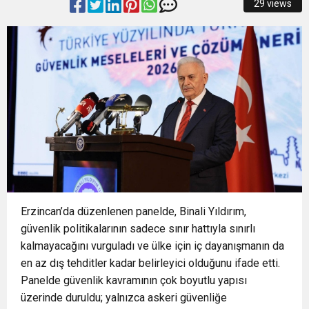
29 views
14:28
Büyükşehir’den sahada “Kırmızı Altın” mesaisi
14:24
BAŞKAN VEKİLİ ŞAHİN BİBA: “BURSA’NIN
14:21
BÜYÜKŞEHİR’DEN AFETLERE HAZIR İKİ YENİ
GELECEĞİNİ BÜTÜNCÜL BİR ANLAYIŞLA
16:33
İLKLERİN FESTİVALİNDE ÇOCUKLAR DA ŞEN
MOBİL ARAÇ
PLANLIYORUZ”
18:55
Başkan Aydın Osmangazi’nin Nabzını Sahada
ŞAKRAK
Erzincan’da düzenlenen panelde, Binali Yıldırım,
Tuttu
güvenlik politikalarının sadece sınır hattıyla sınırlı
kalmayacağını vurguladı ve ülke için iç dayanışmanın da
en az dış tehditler kadar belirleyici olduğunu ifade etti.
Panelde güvenlik kavramının çok boyutlu yapısı
üzerinde duruldu; yalnızca askeri güvenliğe