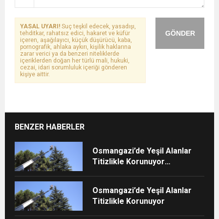
YASAL UYARI!
Suç teşkil edecek, yasadışı,
GÖNDER
tehditkar, rahatsız edici, hakaret ve küfür
içeren, aşağılayıcı, küçük düşürücü, kaba,
pornografik, ahlaka aykırı, kişilik haklarına
zarar verici ya da benzeri niteliklerde
içeriklerden doğan her türlü mali, hukuki,
cezai, idari sorumluluk içeriği gönderen
kişiye aittir.
BENZER HABERLER
Osmangazi’de Yeşil Alanlar
Titizlikle Korunuyor
(Görüntülü)
Osmangazi’de Yeşil Alanlar
Titizlikle Korunuyor