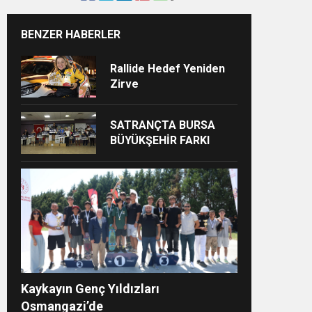
BENZER HABERLER
Rallide Hedef Yeniden
Zirve
Z”
SATRANÇTA BURSA
BÜYÜKŞEHİR FARKI
Kaykayın Genç Yıldızları
Osmangazi’de