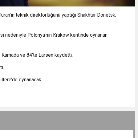
uran’ın teknik direktörlüğünü yaptığı Shakhtar Donetsk,
ası nedeniyle Polonya’nın Krakow kentinde oynanan
de Kamada ve 84’te Larsen kaydetti.
ı.
ltere’de oynanacak.