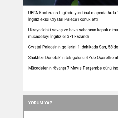
UEFA Konferans Ligi’nde yarı final maçında Arda T
İngiliz ekibi Crystal Palece’ı konuk etti.
Ukrayna’daki savaş ve hava sahasının kapalı olm
mücadeleyi İngilizler 3-1 kazandı.
Crystal Palace’nin gollerini 1. dakikada Sarr, 58’
Shakhtar Donetsk’in tek golünü 47’de Oçeretko att
Mücadelenin rövanşı 7 Mayıs Perşembe günü İngi
YORUM YAP