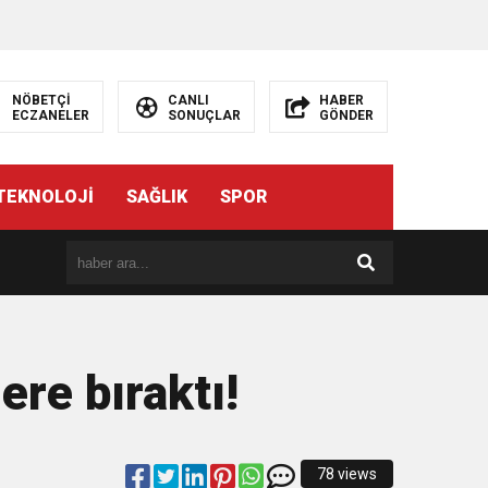
NÖBETÇİ
CANLI
HABER
ECZANELER
SONUÇLAR
GÖNDER
TEKNOLOJİ
SAĞLIK
SPOR
ere bıraktı!
78 views