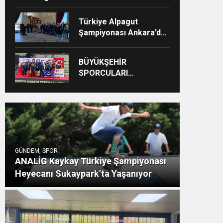
Türkiye Alpagut
Şampiyonası Ankara’da
Büyük Coşkuyla
Gerçekleştirildi
BÜYÜKŞEHİR
SPORCULARI
MADALYALARI
TOPLUYOR
GÜNDEM, SPOR
ANALİG Kaykay Türkiye Şampiyonası
Heyecanı Sukaypark’ta Yaşanıyor