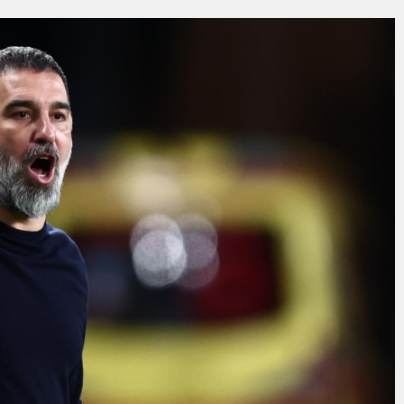
ÖL’E ULAŞIM HAMLESİ
Kırmızı Altın” mesaisi
BİBA: “BURSA’NIN GELECEĞİNİ BÜTÜNCÜL BİR ANLAYIŞLA PLANLIYORU
ERE HAZIR İKİ YENİ MOBİL ARAÇ
DE ÇOCUKLAR DA ŞEN ŞAKRAK
i’nin Nabzını Sahada Tuttu