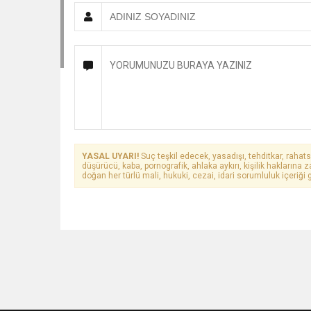
YASAL UYARI!
Suç teşkil edecek, yasadışı, tehditkar, rahats
düşürücü, kaba, pornografik, ahlaka aykırı, kişilik haklarına z
doğan her türlü mali, hukuki, cezai, idari sorumluluk içeriği g