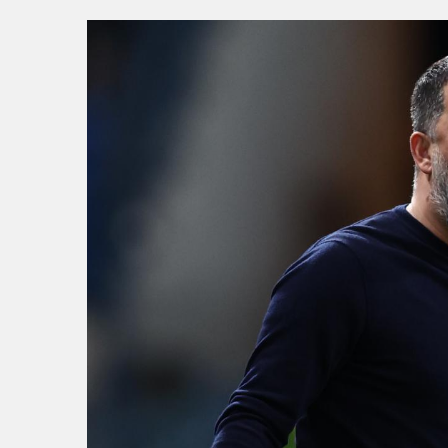
14:32
BÜYÜKŞEHİR’DEN İNEG
14:28
Büyükşehir’den sahada “
14:24
BAŞKAN VEKİLİ ŞAHİN 
14:21
BÜYÜKŞEHİR’DEN AFETL
16:33
İLKLERİN FESTİVALİN
18:55
Başkan Aydın Osmangaz