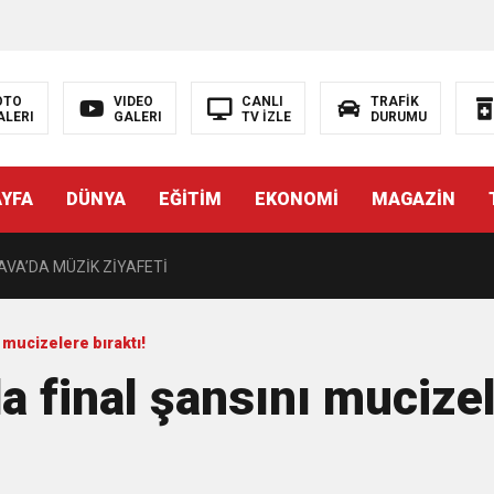
OTO
VIDEO
CANLI
TRAFİK
ALERI
GALERI
TV İZLE
DURUMU
DE ÇOCUKLAR DA ŞEN ŞAKRAK
AYFA
DÜNYA
EĞİTİM
EKONOMİ
MAGAZİN
i’nin Nabzını Sahada Tuttu
AVA’DA MÜZİK ZİYAFETİ
andaşları Eğlendirmeye Devam Ediyor
 mucizelere bıraktı!
 final şansını mucizel
nlara Destek
zını kortlarda şampiyonluğa hazırlıyor