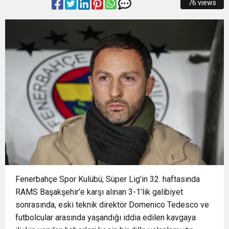
76 views
15:58
BÜYÜKŞEHİR HARMANCIK’TA DA YOLLARI
DOLU GECE
15:55
FETİH COŞKUSU KELES’E TAŞINDI
YENİLİYOR
15:55
Avrupa Drama Buluşmaları gençleri İzmir’de
15:52
Kaçak Bina Yıkımında Hayat Kurtaran
13:38
KELES’TE YOLLAR HEM YENİLENİYOR HEM
Müdahale
GENİŞLİYOR
Fenerbahçe Spor Kulübü, Süper Lig’in 32. haftasında
RAMS Başakşehir’e karşı alınan 3-1’lik galibiyet
sonrasında, eski teknik direktör Domenico Tedesco ve
futbolcular arasında yaşandığı iddia edilen kavgaya