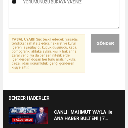
YASAL UYARI!
Suç teşkil edecek, yasadışı,
GÖNDER
tehditkar, rahatsız edici, hakaret ve küfür
içeren, aşağılayıcı, küçük düşürücü, kaba,
pornografik, ahlaka aykırı, kişilik haklarına
zarar verici ya da benzeri niteliklerde
içeriklerden doğan her türlü mali, hukuki,
cezai, idari sorumluluk içeriği gönderen
kişiye aittir.
BENZER HABERLER
CANLI | MAHMUT YAYLA ile
ANA HABER BÜLTENİ | 7
AĞUSTOS’26