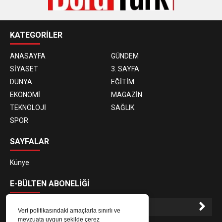
KATEGORİLER
ANASAYFA
GÜNDEM
SİYASET
3. SAYFA
DÜNYA
EĞİTİM
EKONOMİ
MAGAZİN
TEKNOLOJİ
SAĞLIK
SPOR
SAYFALAR
Künye
E-BÜLTEN ABONELİĞİ
Veri politikasındaki amaçlarla sınırlı ve
mevzuata uygun şekilde çerez