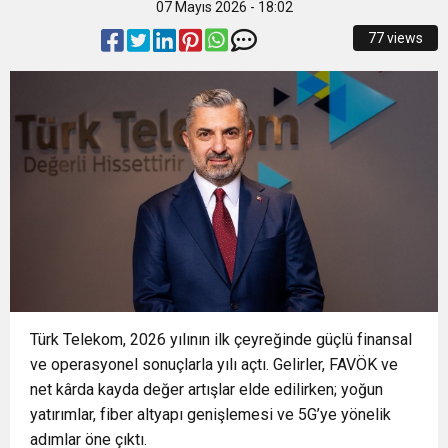
07 Mayıs 2026 - 18:02
15:18
İzmir Büyükşehir Belediyesi’nden Zübeyde
77 views
15:13
Osmangazi’de Kaldırımlar İşgalden Temizlendi
Hanım Stadı açıklaması: Süreç emin adımlarla
0:37
SATRANÇTA BURSA BÜYÜKŞEHİR FARKI
ilerliyor
0:32
Başkan Tugay, Kazakistan’da İzmir için yeni iş
16:29
Nilüfer’de kaldırımlar temizlendi
birliklerinin kapısını araladı
Türk Telekom, 2026 yılının ilk çeyreğinde güçlü finansal
ve operasyonel sonuçlarla yılı açtı. Gelirler, FAVÖK ve
net kârda kayda değer artışlar elde edilirken; yoğun
yatırımlar, fiber altyapı genişlemesi ve 5G’ye yönelik
adımlar öne çıktı.