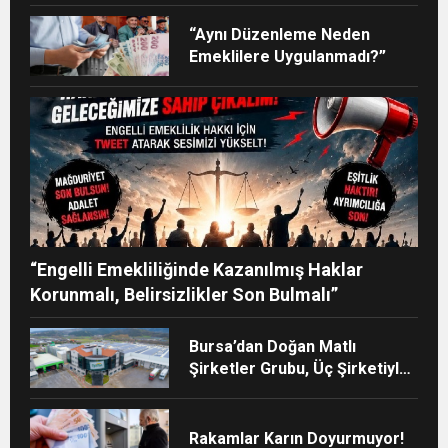
“Aynı Düzenleme Neden
Emeklilere Uygulanmadı?”
“Engelli Emekliliğinde Kazanılmış Haklar
Korunmalı, Belirsizlikler Son Bulmalı”
Bursa’dan Doğan Matlı
Şirketler Grubu, Üç Şirketiyle
Türkiye’nin Sanayi Devleri
Arasında Yerini Aldı
Rakamlar Karın Doyurmuyor!