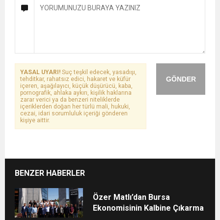
YASAL UYARI!
Suç teşkil edecek, yasadışı,
GÖNDER
tehditkar, rahatsız edici, hakaret ve küfür
içeren, aşağılayıcı, küçük düşürücü, kaba,
pornografik, ahlaka aykırı, kişilik haklarına
zarar verici ya da benzeri niteliklerde
içeriklerden doğan her türlü mali, hukuki,
cezai, idari sorumluluk içeriği gönderen
kişiye aittir.
BENZER HABERLER
Özer Matlı’dan Bursa
Ekonomisinin Kalbine Çıkarma