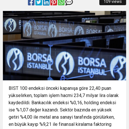
109 views
23:18
AÇIKHAVA’DA ‘CİMRİ’YE ALKIŞ YAĞMURU
ARTIRIYOR
13:13
Osmangazi’de Yeşil Alanlar Titizlikle
12:19
BÜYÜKORHAN’DA ŞENLİK COŞKUSU
Korunuyor
12:17
“İzmir’de zeybek bilmeyen kalmasın” çağrısı
0:37
SATRANÇTA BURSA BÜYÜKŞEHİR FARKI
500 kişilik topluluğa dönüştü
BIST 100 endeksi önceki kapanışa göre 22,40 puan
yükselirken, toplam işlem hacmi 234,7 milyar lira olarak
kaydedildi. Bankacılık endeksi %0,16, holding endeksi
ise %1,07 değer kazandı. Sektör bazında en yüksek
getiri %4,00 ile metal ana sanayi tarafında görülürken,
en büyük kayıp %9,21 ile finansal kiralama faktoring