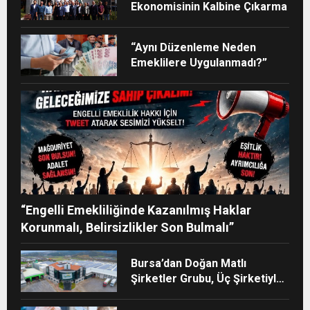
Ekonomisinin Kalbine Çıkarma
“Aynı Düzenleme Neden
Emeklilere Uygulanmadı?”
“Engelli Emekliliğinde Kazanılmış Haklar
Korunmalı, Belirsizlikler Son Bulmalı”
Bursa’dan Doğan Matlı
Şirketler Grubu, Üç Şirketiyle
Türkiye’nin Sanayi Devleri
Arasında Yerini Aldı