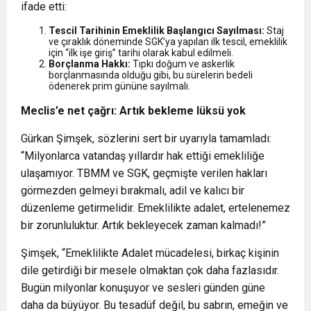
ifade etti:
Tescil Tarihinin Emeklilik Başlangıcı Sayılması:
Staj
ve çıraklık döneminde SGK’ya yapılan ilk tescil, emeklilik
için “ilk işe giriş” tarihi olarak kabul edilmeli.
Borçlanma Hakkı:
Tıpkı doğum ve askerlik
borçlanmasında olduğu gibi, bu sürelerin bedeli
ödenerek prim gününe sayılmalı.
Meclis’e net çağrı: Artık bekleme lüksü yok
Gürkan Şimşek, sözlerini sert bir uyarıyla tamamladı:
“Milyonlarca vatandaş yıllardır hak ettiği emekliliğe
ulaşamıyor. TBMM ve SGK, geçmişte verilen hakları
görmezden gelmeyi bırakmalı, adil ve kalıcı bir
düzenleme getirmelidir. Emeklilikte adalet, ertelenemez
bir zorunluluktur. Artık bekleyecek zaman kalmadı!”
Şimşek, “Emeklilikte Adalet mücadelesi, birkaç kişinin
dile getirdiği bir mesele olmaktan çok daha fazlasıdır.
Bugün milyonlar konuşuyor ve sesleri günden güne
daha da büyüyor. Bu tesadüf değil, bu sabrın, emeğin ve