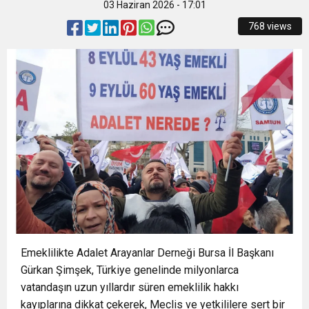
03 Haziran 2026 - 17:01
15:48
İzmir İtfaiyesi’ne 13,5 milyon Euro’luk teknoloji
Müdahale
768 views
15:40
İzmir Yurttaş Meclisi 15 ilçeye ulaştı
yatırımı
15:37
Onat Tüneli İzmir trafiğine nefes aldıracak
15:34
Nilüfer’e 7 yeni park kazandırılıyor
18:51
Osmangazi’de Geleceğin Yüzücüleri
Sertifikalarını Aldı
Emeklilikte Adalet Arayanlar Derneği Bursa İl Başkanı
Gürkan Şimşek, Türkiye genelinde milyonlarca
vatandaşın uzun yıllardır süren emeklilik hakkı
kayıplarına dikkat çekerek, Meclis ve yetkililere sert bir