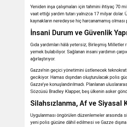
Yeniden inşa çalışmaları için tahmini ihtiyaç 70 mi
vaat ettiği yardım tutarı yalnızca 17 milyar dolar. 
kaynakların neredeyse hiç harcanamamış olması pr
İnsani Durum ve Güvenlik Yap
Gıda yardımları hâlâ yetersiz; Birleşmiş Milletler
yemek bulabiliyor. Sağlanan insani yardımın çarpıc
ağırlaştırıyor.
Gazze’nin geçici yönetimini üstlenecek teknokr
gecikiyor. Hamas dışından oluşturulacak polis g
Gazze’ye konuşlandırılmadı. Planlanan uluslararası
Sözcüsü Bradley Klapper, beş ülkenin asker gön
Silahsızlanma, Af ve Siyasal 
Uygulanması öngörülen düzenlemeler arasında sila
yeni polis gücüne dâhil edilmesi ve Gazze dışına