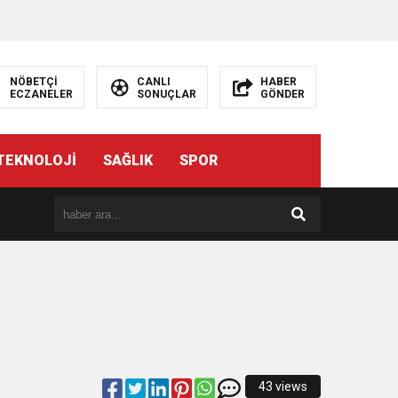
NÖBETÇİ
CANLI
HABER
ECZANELER
SONUÇLAR
GÖNDER
TEKNOLOJİ
SAĞLIK
SPOR
ı
43 views