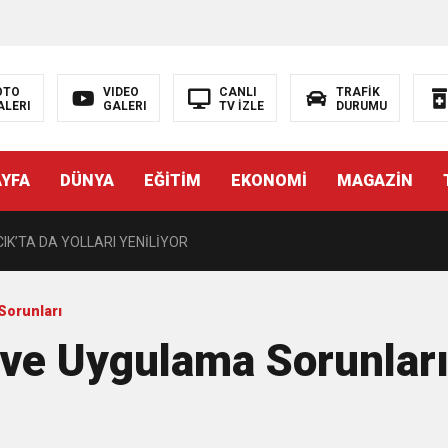
OTO
VIDEO
CANLI
TRAFİK
ALERI
GALERI
TV İZLE
DURUMU
 operasyon Manda ve Bostanlı temizlendi
AYFA
DÜNYA
EĞİTİM
EKONOMİ
MAGAZİN
MÜZİK VE KAHKAHA DOLU GECE
K’TA DA YOLLARI YENİLİYOR
E TAŞINDI
Sorunları
 ve Uygulama Sorunlar
rı gençleri İzmir’de
Hayat Kurtaran Müdahale