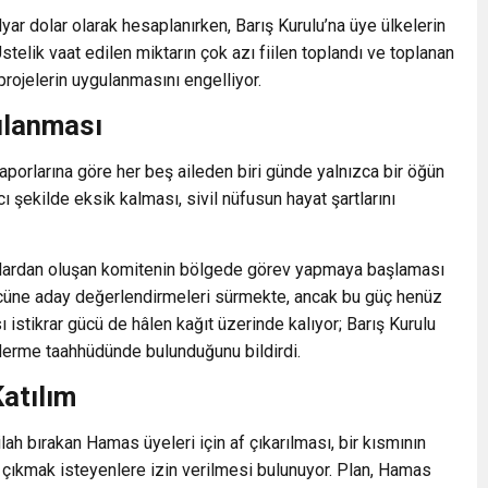
lyar dolar olarak hesaplanırken, Barış Kurulu’na üye ülkelerin
Üstelik vaat edilen miktarın çok azı fiilen toplandı ve toplanan
ojelerin uygulanmasını engelliyor.
ılanması
 raporlarına göre her beş aileden biri günde yalnızca bir öğün
ı şekilde eksik kalması, sivil nüfusun hayat şartlarını
atlardan oluşan komitenin bölgede görev yapmaya başlaması
ücüne aday değerlendirmeleri sürmekte, ancak bu güç henüz
 istikrar gücü de hâlen kağıt üzerinde kalıyor; Barış Kurulu
derme taahhüdünde bulunduğunu bildirdi.
Katılım
h bırakan Hamas üyeleri için af çıkarılması, bir kısmının
 çıkmak isteyenlere izin verilmesi bulunuyor. Plan, Hamas