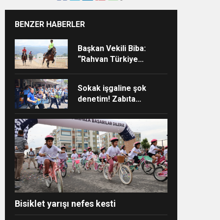
BENZER HABERLER
Başkan Vekili Biba:
“Rahvan Türkiye
Şampiyonası Bursa’da
yapılmalı”
Sokak işgaline şok
denetim! Zabıta
affetmedi
Bisiklet yarışı nefes kesti