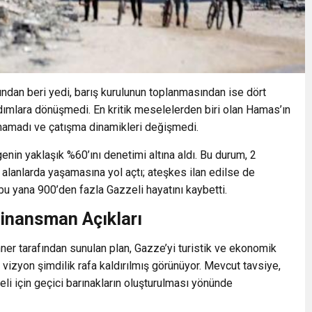
ndan beri yedi, barış kurulunun toplanmasından ise dört
dımlara dönüşmedi. En kritik meselelerden biri olan Hamas’ın
anamadı ve çatışma dinamikleri değişmedi.
genin yaklaşık %60’ını denetimi altına aldı. Bu durum, 2
 alanlarda yaşamasına yol açtı; ateşkes ilan edilse de
u yana 900’den fazla Gazzeli hayatını kaybetti.
Finansman Açıkları
r tarafından sunulan plan, Gazze’yi turistik ve ekonomik
izyon şimdilik rafa kaldırılmış görünüyor. Mevcut tavsiye,
li için geçici barınakların oluşturulması yönünde