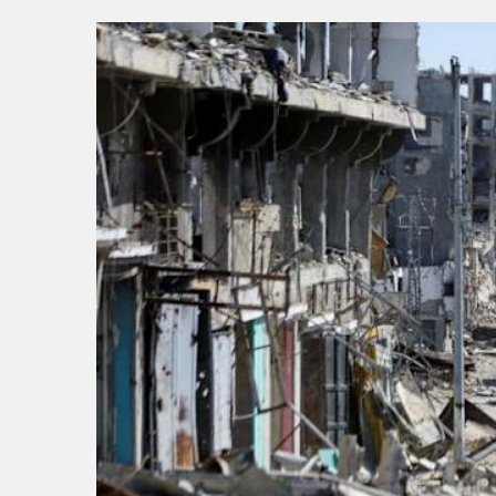
15:48
İzmir İtfaiyesi’ne 13,5 m
15:40
İzmir Yurttaş Meclisi 15 
15:37
Onat Tüneli İzmir trafiğ
15:34
Nilüfer’e 7 yeni park kaz
15:31
Körfez’e nefes aldıran
16:01
MUSTAFA KESER’DEN 