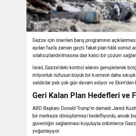
Gazze için önerilen barış programının açıklanması
aydan fazla zaman geçti; fakat plan hâlâ somut a
silahsızlandırılmasına dair kalıcı bir çözüm sağl
İsrail, Gazze’deki kontrol alanını genişleterek böl
milyonluk nüfusun büyük bir kısmının daha sıkışık
saldırılar pek çok gün devam ediyor ve Ekim’den b
Geri Kalan Plan Hedefleri ve 
ABD Başkanı Donald Trump’ın damadı Jared Kushne
bir merkeze dönüştürmeyi hedefliyordu; ancak bu v
güvenliğin sağlanması koşuluyla
onbinlerce Gazze
yoğunlaşıyor.