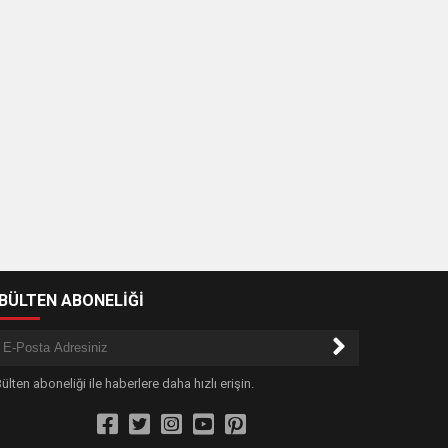
-BÜLTEN ABONELİĞİ
ülten aboneliği ile haberlere daha hızlı erişin.