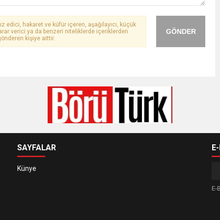
ız edici, hakaret ve küfür içeren, aşağılayıcı, küçük
GÖNDER
arar verici ya da benzeri niteliklerde içeriklerden
önderen kişiye aittir.
SAYFALAR
E
Künye
E-B