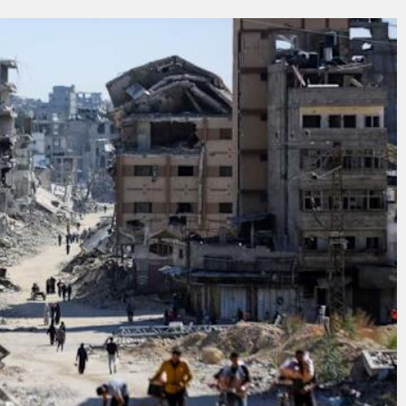
ilyon Euro’luk teknoloji yatırımı
ilçeye ulaştı
ine nefes aldıracak
andırılıyor
 operasyon Manda ve Bostanlı temizlendi
MÜZİK VE KAHKAHA DOLU GECE