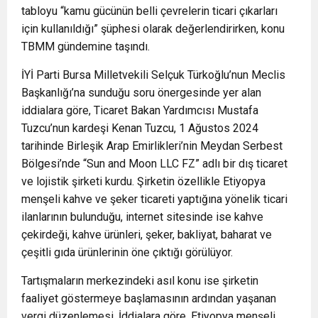
tabloyu “kamu gücünün belli çevrelerin ticari çıkarları
için kullanıldığı” şüphesi olarak değerlendirirken, konu
TBMM gündemine taşındı.
İYİ Parti Bursa Milletvekili Selçuk Türkoğlu’nun Meclis
Başkanlığı’na sunduğu soru önergesinde yer alan
iddialara göre, Ticaret Bakan Yardımcısı Mustafa
Tuzcu’nun kardeşi Kenan Tuzcu, 1 Ağustos 2024
tarihinde Birleşik Arap Emirlikleri’nin Meydan Serbest
Bölgesi’nde “Sun and Moon LLC FZ” adlı bir dış ticaret
ve lojistik şirketi kurdu. Şirketin özellikle Etiyopya
menşeli kahve ve şeker ticareti yaptığına yönelik ticari
ilanlarının bulunduğu, internet sitesinde ise kahve
çekirdeği, kahve ürünleri, şeker, bakliyat, baharat ve
çeşitli gıda ürünlerinin öne çıktığı görülüyor.
Tartışmaların merkezindeki asıl konu ise şirketin
faaliyet göstermeye başlamasının ardından yaşanan
vergi düzenlemesi. İddialara göre, Etiyopya menşeli