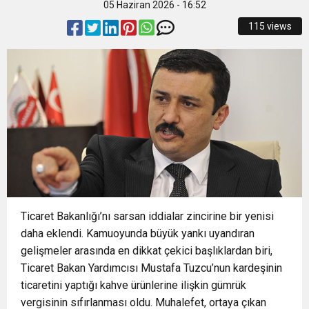
05 Haziran 2026 - 16:52
14:28
Büyükşehir’den sahada “Kırmızı Altın” mesaisi
115 views
14:24
BAŞKAN VEKİLİ ŞAHİN BİBA: “BURSA’NIN
14:21
BÜYÜKŞEHİR’DEN AFETLERE HAZIR İKİ YENİ
GELECEĞİNİ BÜTÜNCÜL BİR ANLAYIŞLA
16:33
İLKLERİN FESTİVALİNDE ÇOCUKLAR DA ŞEN
MOBİL ARAÇ
PLANLIYORUZ”
18:55
Başkan Aydın Osmangazi’nin Nabzını Sahada
ŞAKRAK
Ticaret Bakanlığı’nı sarsan iddialar zincirine bir yenisi
Tuttu
daha eklendi. Kamuoyunda büyük yankı uyandıran
gelişmeler arasında en dikkat çekici başlıklardan biri,
Ticaret Bakan Yardımcısı Mustafa Tuzcu’nun kardeşinin
ticaretini yaptığı kahve ürünlerine ilişkin gümrük
vergisinin sıfırlanması oldu. Muhalefet, ortaya çıkan