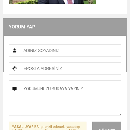
YORUM YAP
YASAL UYARI!
Suç teşkil edecek, yasadışı,