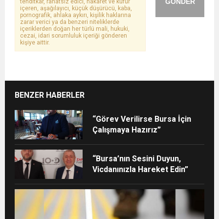
GÖNDER
tehditkar, rahatsız edici, hakaret ve küfür
içeren, aşağılayıcı, küçük düşürücü, kaba,
pornografik, ahlaka aykırı, kişilik haklarına
zarar verici ya da benzeri niteliklerde
içeriklerden doğan her türlü mali, hukuki,
cezai, idari sorumluluk içeriği gönderen
kişiye aittir.
BENZER HABERLER
“Görev Verilirse Bursa İçin
Çalışmaya Hazırız”
“Bursa’nın Sesini Duyun,
Vicdanınızla Hareket Edin”