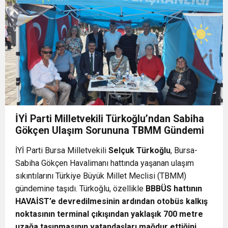
15:40
İzmir Yurttaş Meclisi 15 ilçeye ulaştı
yatırımı
15:37
Onat Tüneli İzmir trafiğine nefes aldıracak
15:34
Nilüfer’e 7 yeni park kazandırılıyor
15:31
Körfez’e nefes aldıran operasyon Manda ve
İYİ Parti Milletvekili Türkoğlu’ndan Sabiha
Gökçen Ulaşım Sorununa TBMM Gündemi
16:01
MUSTAFA KESER’DEN MÜZİK VE KAHKAHA
Bostanlı temizlendi
İYİ Parti Bursa Milletvekili
Selçuk Türkoğlu
, Bursa-
Sabiha Gökçen Havalimanı hattında yaşanan ulaşım
DOLU GECE
sıkıntılarını Türkiye Büyük Millet Meclisi (TBMM)
gündemine taşıdı. Türkoğlu, özellikle
BBBÜS hattının
HAVAİST’e devredilmesinin ardından otobüs kalkış
noktasının terminal çıkışından yaklaşık 700 metre
uzağa taşınmasının vatandaşları mağdur ettiğini