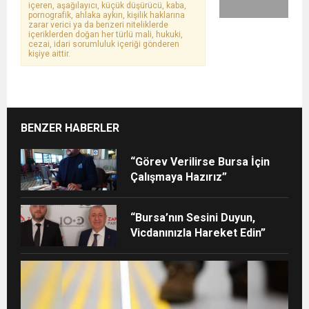
içeren, aşağılayıcı, küçük düşürücü, kaba,
pornografik, ahlaka aykırı, kişilik haklarına
zarar verici ya da benzeri niteliklerde
içeriklerden doğan her türlü mali, hukuki,
cezai, idari sorumluluk içeriği gönderen
kişiye aittir.
BENZER HABERLER
“Görev Verilirse Bursa İçin
Çalışmaya Hazırız”
“Bursa’nın Sesini Duyun,
Vicdanınızla Hareket Edin”