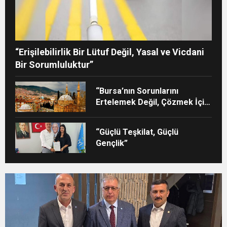
“Erişilebilirlik Bir Lütuf Değil, Yasal ve Vicdani
Bir Sorumluluktur”
“Bursa’nın Sorunlarını
Ertelemek Değil, Çözmek İçin
Yola Çıktık”
“Güçlü Teşkilat, Güçlü
Gençlik”